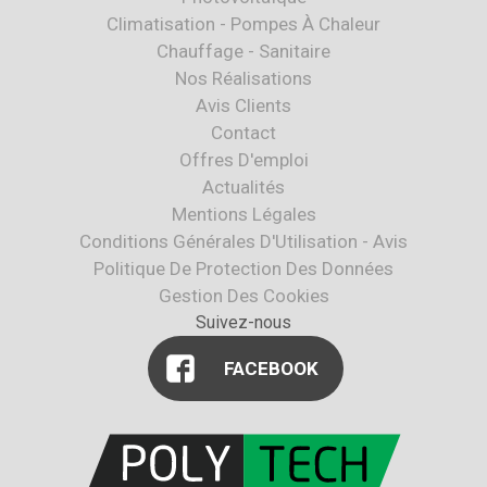
Climatisation - Pompes À Chaleur
Chauffage - Sanitaire
Nos Réalisations
Avis Clients
Contact
Offres D'emploi
Actualités
Mentions Légales
Conditions Générales D'Utilisation - Avis
Politique De Protection Des Données
Gestion Des Cookies
Suivez-nous
FACEBOOK