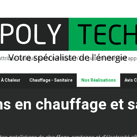
attribué lorsque notre méthode n'est pas strictement appl
 À Chaleur
Chauffage - Sanitaire
Nos Réalisations
Avis C
ns en chauffage et s